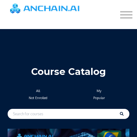
Course Catalog
About Us
Log-in
Course Catalog
All
My
Not Enrolled
Popular