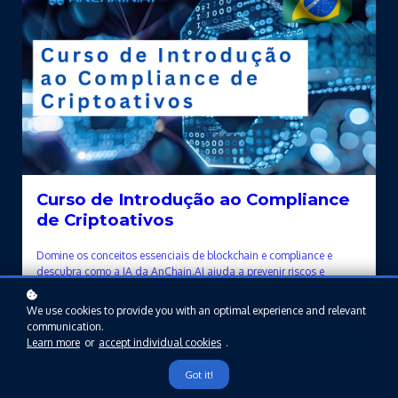
Curso de Introdução ao Compliance
de Criptoativos
Domine os conceitos essenciais de blockchain e compliance e
descubra como a IA da AnChain.AI ajuda a prevenir riscos e
investigar atividades suspeitas.
We use cookies to provide you with an optimal experience and relevant
communication.
Enroll
Learn more
or
accept individual cookies
.
$99
Got it!